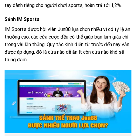
tay dành riêng cho người chơi sports, hoàn trả tới 1,2%.
Sảnh IM Sports
IM Sports được hội viên Jun88 lựa chọn nhiều vì có tỷ lệ ăn
thưởng cao, các cửa cược đều có thể giúp bạn làm giàu chỉ
trong vài lần thắng. Quy tắc kinh điển từ trước đến nay vẫn
được áp dụng, đó là cửa nào dễ ăn ít còn cửa nào khó sẽ
trúng đậm.