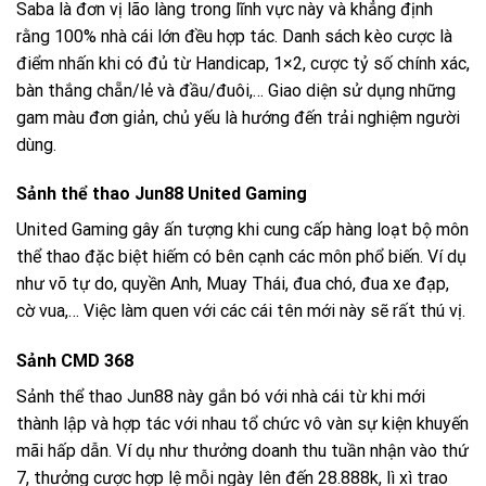
Saba là đơn vị lão làng trong lĩnh vực này và khẳng định
rằng 100% nhà cái lớn đều hợp tác. Danh sách kèo cược là
điểm nhấn khi có đủ từ Handicap, 1×2, cược tỷ số chính xác,
bàn thắng chẵn/lẻ và đầu/đuôi,… Giao diện sử dụng những
gam màu đơn giản, chủ yếu là hướng đến trải nghiệm người
dùng.
Sảnh thể thao Jun88 United Gaming
United Gaming gây ấn tượng khi cung cấp hàng loạt bộ môn
thể thao đặc biệt hiếm có bên cạnh các môn phổ biến. Ví dụ
như võ tự do, quyền Anh, Muay Thái, đua chó, đua xe đạp,
cờ vua,… Việc làm quen với các cái tên mới này sẽ rất thú vị.
Sảnh CMD 368
Sảnh thể thao Jun88 này gắn bó với nhà cái từ khi mới
thành lập và hợp tác với nhau tổ chức vô vàn sự kiện khuyến
mãi hấp dẫn. Ví dụ như thưởng doanh thu tuần nhận vào thứ
7, thưởng cược hợp lệ mỗi ngày lên đến 28.888k, lì xì trao