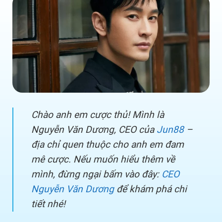
Chào anh em cược thủ! Mình là
Nguyễn Văn Dương, CEO của
Jun88
–
địa chỉ quen thuộc cho anh em đam
mê cược. Nếu muốn hiểu thêm về
mình, đừng ngại bấm vào đây:
CEO
Nguyễn Văn Dương
để khám phá chi
tiết nhé!