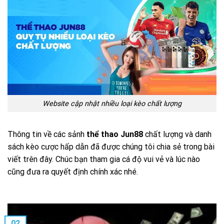
Website cập nhật nhiều loại kèo chất lượng
Thông tin về các sảnh
thể thao Jun88
chất lượng và danh
sách kèo cược hấp dẫn đã được chúng tôi chia sẻ trong bài
viết trên đây. Chúc bạn tham gia cá độ vui vẻ và lúc nào
cũng đưa ra quyết định chính xác nhé.
02