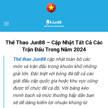
Chuyển
đến
nội
dung
Thể Thao Jun88 – Cập Nhật Tất Cả Các
Trận Đấu Trong Năm 2024
Thể thao Jun88
cập nhật toàn bộ các
môn và trận đấu trong khuôn khổ những
giải lớn. Đặc biệt với bóng đá tất cả các
giải đấu cấp quốc gia hoặc khu vực cũng
được tổ chức để cá độ. Với bảng kèo
minh bạch và mức thưởng hấp dẫn bạn
sẽ dễ dàng kiếm lợi nhuận khủng từ