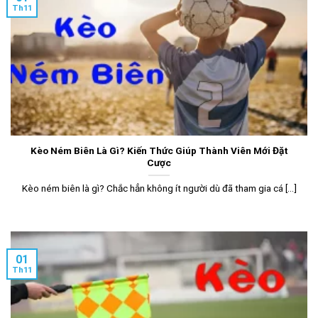
Th11
Kèo Ném Biên Là Gì? Kiến Thức Giúp Thành Viên Mới Đặt
Cược
Kèo ném biên là gì? Chắc hẳn không ít người dù đã tham gia cá [...]
01
Th11