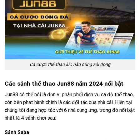
Cá cược thể thao lúc nào cũng sôi động
Các sảnh thể thao Jun88 năm 2024 nổi bật
Jun88 có thể nói là đơn vị phân phối dịch vụ cá độ thể thao,
còn bên phát hành chính là các đối tác của nhà cái. Hiện tại
chúng tôi đang hợp tác với 6 nhà cung ứng, trong đó nổi bật
nhất là 4 sảnh chơi sau:
Sảnh Saba