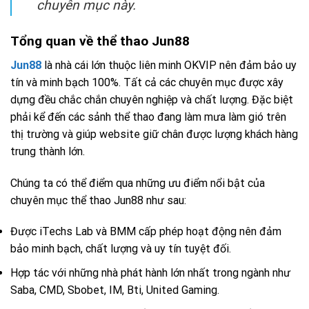
chuyên mục này.
Tổng quan về thể thao Jun88
Jun88
là nhà cái lớn thuộc liên minh OKVIP nên đảm bảo uy
tín và minh bạch 100%. Tất cả các chuyên mục được xây
dựng đều chắc chắn chuyên nghiệp và chất lượng. Đặc biệt
phải kể đến các sảnh thể thao đang làm mưa làm gió trên
thị trường và giúp website giữ chân được lượng khách hàng
trung thành lớn.
Chúng ta có thể điểm qua những ưu điểm nổi bật của
chuyên mục thể thao Jun88 như sau:
Được iTechs Lab và BMM cấp phép hoạt động nên đảm
bảo minh bạch, chất lượng và uy tín tuyệt đối.
Hợp tác với những nhà phát hành lớn nhất trong ngành như
Saba, CMD, Sbobet, IM, Bti, United Gaming.