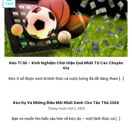
Th11
Kèo Tỉ Số – Kinh Nghiệm Chơi Hiệu Quả Nhất Từ Các Chuyên
Gia
Kèo tỉ số được xem là hình thức cá cược bóng đá dễ dàng tham [...]
Kèo Dụ Và Những Điều Mới Nhất Dành Cho Tân Thủ 2024
Tháng mười một 2, 2024
Bạn có muốn tìm hiểu sâu hơn về kèo dụ – một hình thức cá [...]