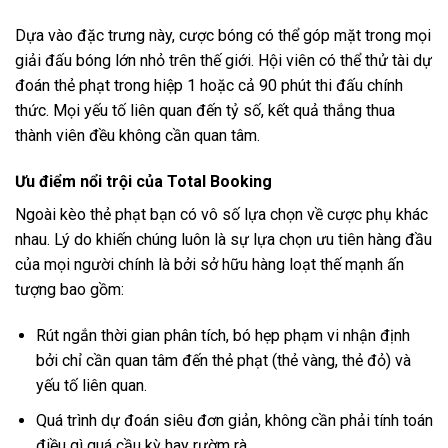
Dựa vào đặc trưng này, cược bóng có thể góp mặt trong mọi
giải đấu bóng lớn nhỏ trên thế giới. Hội viên có thể thử tài dự
đoán thẻ phạt trong hiệp 1 hoặc cả 90 phút thi đấu chính
thức. Mọi yếu tố liên quan đến tỷ số, kết quả thắng thua
thành viên đều không cần quan tâm.
Ưu điểm nổi trội của Total Booking
Ngoài kèo thẻ phạt bạn có vô số lựa chọn về cược phụ khác
nhau. Lý do khiến chúng luôn là sự lựa chọn ưu tiên hàng đầu
của mọi người chính là bởi sở hữu hàng loạt thế mạnh ấn
tượng bao gồm:
Rút ngắn thời gian phân tích, bó hẹp phạm vi nhận định
bởi chỉ cần quan tâm đến thẻ phạt (thẻ vàng, thẻ đỏ) và
yếu tố liên quan.
Quá trình dự đoán siêu đơn giản, không cần phải tính toán
điều gì quá cầu kỳ hay rườm rà.