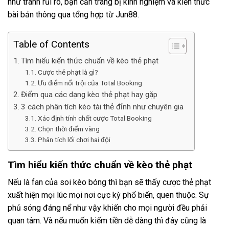
như tránh rủi ro, bạn cần trang bị kinh nghiệm và kiến thức
bài bản thông qua tổng hợp từ Jun88.
Table of Contents
Tìm hiểu kiến thức chuẩn về kèo thẻ phạt
Cược thẻ phạt là gì?
Ưu điểm nổi trội của Total Booking
Điểm qua các dạng kèo thẻ phạt hay gặp
3 cách phân tích kèo tài thẻ đỉnh như chuyên gia
Xác định tính chất cược Total Booking
Chọn thời điểm vàng
Phân tích lối chơi hai đội
Tìm hiểu kiến thức chuẩn về kèo thẻ phạt
Nếu là fan của soi kèo bóng thì bạn sẽ thấy cược thẻ phạt
xuất hiện mọi lúc mọi nơi cực kỳ phổ biến, quen thuộc. Sự
phủ sóng đáng nể như vậy khiến cho mọi người đều phải
quan tâm. Và nếu muốn kiếm tiền dễ dàng thì đây cũng là