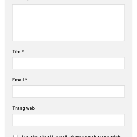
Tên
*
Email
*
Trang web