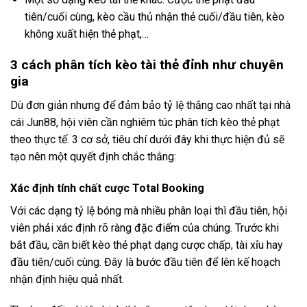
tiên/cuối cùng, kèo cầu thủ nhận thẻ cuối/đầu tiên, kèo
không xuất hiện thẻ phạt,…
3 cách phân tích kèo tài thẻ đỉnh như chuyên
gia
Dù đơn giản nhưng để đảm bảo tỷ lệ thắng cao nhất tại nhà
cái Jun88, hội viên cần nghiêm túc phân tích kèo thẻ phạt
theo thực tế. 3 cơ sở, tiêu chí dưới đây khi thực hiện đủ sẽ
tạo nên một quyết định chắc thắng:
Xác định tính chất cược Total Booking
Với các dạng tỷ lệ bóng mà nhiều phân loại thì đầu tiên, hội
viên phải xác định rõ ràng đặc điểm của chúng. Trước khi
bắt đầu, cần biết kèo thẻ phạt dạng cược chấp, tài xỉu hay
đầu tiên/cuối cùng. Đây là bước đầu tiên để lên kế hoạch
nhận định hiệu quả nhất.