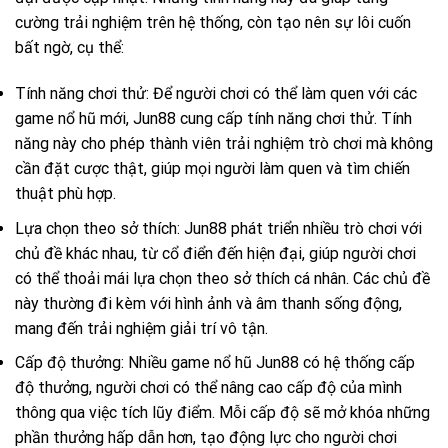
cường trải nghiệm trên hệ thống, còn tạo nên sự lôi cuốn
bất ngờ, cụ thể:
Tính năng chơi thử: Để người chơi có thể làm quen với các
game nổ hũ mới, Jun88 cung cấp tính năng chơi thử. Tính
năng này cho phép thành viên trải nghiệm trò chơi mà không
cần đặt cược thật, giúp mọi người làm quen và tìm chiến
thuật phù hợp.
Lựa chọn theo sở thích: Jun88 phát triển nhiều trò chơi với
chủ đề khác nhau, từ cổ điển đến hiện đại, giúp người chơi
có thể thoải mái lựa chọn theo sở thích cá nhân. Các chủ đề
này thường đi kèm với hình ảnh và âm thanh sống động,
mang đến trải nghiệm giải trí vô tận.
Cấp độ thưởng: Nhiều game nổ hũ Jun88 có hệ thống cấp
độ thưởng, người chơi có thể nâng cao cấp độ của mình
thông qua việc tích lũy điểm. Mỗi cấp độ sẽ mở khóa những
phần thưởng hấp dẫn hơn, tạo động lực cho người chơi