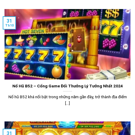
31
Th10
Nổ Hũ B52 – Cổng Game Đổi Thưởng Lý Tưởng Nhất 2024
Nổ hũ B52 khá nổi bật trong những năm gần đây, trở thành địa điểm
[...]
31