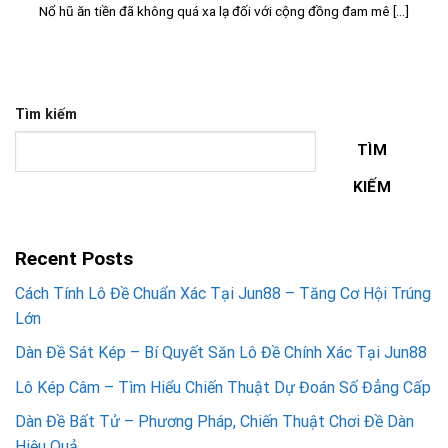
Nổ hũ ăn tiền đã không quá xa lạ đối với cộng đồng đam mê [...]
Tìm kiếm
TÌM
KIẾM
Recent Posts
Cách Tính Lô Đề Chuẩn Xác Tại Jun88 – Tăng Cơ Hội Trúng
Lớn
Dàn Đề Sát Kép – Bí Quyết Săn Lô Đề Chính Xác Tại Jun88
Lô Kép Câm – Tìm Hiểu Chiến Thuật Dự Đoán Số Đẳng Cấp
Dàn Đề Bất Tử – Phương Pháp, Chiến Thuật Chơi Đề Dàn
Hiệu Quả