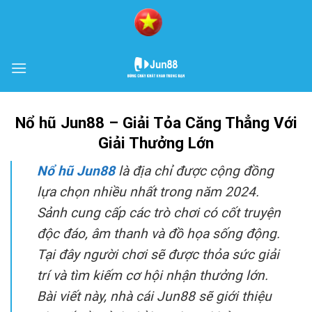
Chuyển
đến
nội
dung
Nổ hũ Jun88 – Giải Tỏa Căng Thẳng Với
Giải Thưởng Lớn
Nổ hũ Jun88
là địa chỉ được cộng đồng
lựa chọn nhiều nhất trong năm 2024.
Sảnh cung cấp các trò chơi có cốt truyện
độc đáo, âm thanh và đồ họa sống động.
Tại đây người chơi sẽ được thỏa sức giải
trí và tìm kiếm cơ hội nhận thưởng lớn.
Bài viết này, nhà cái Jun88 sẽ giới thiệu