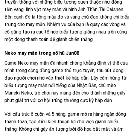
truyền thống với những biểu tượng quen thuộc như đồng
tiền vàng, linh vật may mắn và hình ảnh Thần Tài Caishen.
Bên cạnh đó là tông màu đỏ và vàng chủ đạo không chỉ biểu
trưng cho may mắn. Nhiệm vụ của bạn là quay các vòng và
cố gắng tạo ra các tổ hợp biểu tượng giống nhau trên cùng
một dòng thanh toán để giành chiến thắng.
Neko may mắn trong nổ hũ Jun88
Game Neko may mắn đã nhanh chóng khẳng định vị thế của
mình trong cộng đồng game thủ trực tuyến, thu hút đông
đảo người chơi nhờ vào thiết kế hấp dẫn. Lấy cảm hứng từ
biểu tượng may mắn nổi tiếng của Nhật Bản, chú mèo
Maneki Neko, trò chơi này mang đến cho thành những giây
phút giải trí với cơ hội trúng thưởng cực kỳ hấp dẫn.
Với cấu trúc 6 cuộn và 5 hàng, game mở ra hàng ngàn dòng
thanh toán, tạo điều kiện thuận lợi cho việc giành chiến
thắng. Không chỉ gây ấn tượng bởi đồ họa bắt mắt và âm