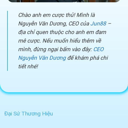
Chào anh em cược thủ! Mình là
Nguyễn Văn Dương, CEO của
Jun88
–
địa chỉ quen thuộc cho anh em đam
mê cược. Nếu muốn hiểu thêm về
mình, đừng ngại bấm vào đây:
CEO
Nguyễn Văn Dương
để khám phá chi
tiết nhé!
Đại Sứ Thương Hiệu